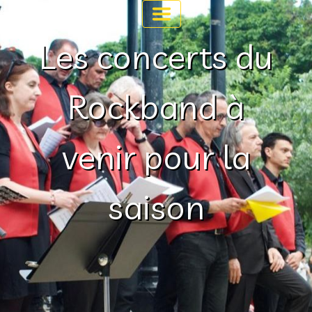
Les concerts du
Rockband à
venir pour la
saison